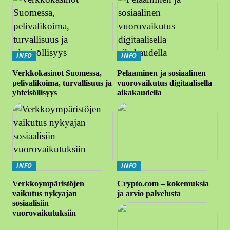
INFO
INFO
Verkkokasinot Suomessa,
Pelaaminen ja sosiaalinen
pelivalikoima, turvallisuus ja
vuorovaikutus digitaalisella
yhteisöllisyys
aikakaudella
INFO
INFO
Verkkoympäristöjen
Crypto.com – kokemuksia
vaikutus nykyajan
ja arvio palvelusta
sosiaalisiin
vuorovaikutuksiin