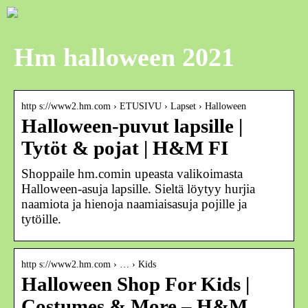
Hm halloween 2021
http s://www2.hm.com › ETUSIVU › Lapset › Halloween
Halloween-puvut lapsille |
Tytöt & pojat | H&M FI
Shoppaile hm.comin upeasta valikoimasta
Halloween-asuja lapsille. Sieltä löytyy hurjia
naamiota ja hienoja naamiaisasuja pojille ja
tytöille.
http s://www2.hm.com › … › Kids
Halloween Shop For Kids |
Costumes & More – H&M