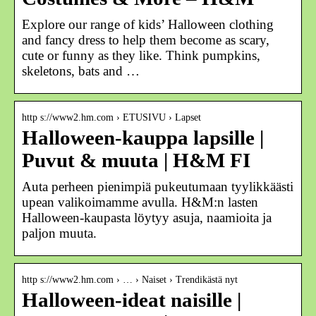
Explore our range of kids’ Halloween clothing
and fancy dress to help them become as scary,
cute or funny as they like. Think pumpkins,
skeletons, bats and …
http s://www2.hm.com › ETUSIVU › Lapset
Halloween-kauppa lapsille |
Puvut & muuta | H&M FI
Auta perheen pienimpiä pukeutumaan tyylikkäästi
upean valikoimamme avulla. H&M:n lasten
Halloween-kaupasta löytyy asuja, naamioita ja
paljon muuta.
http s://www2.hm.com › … › Naiset › Trendikästä nyt
Halloween-ideat naisille |