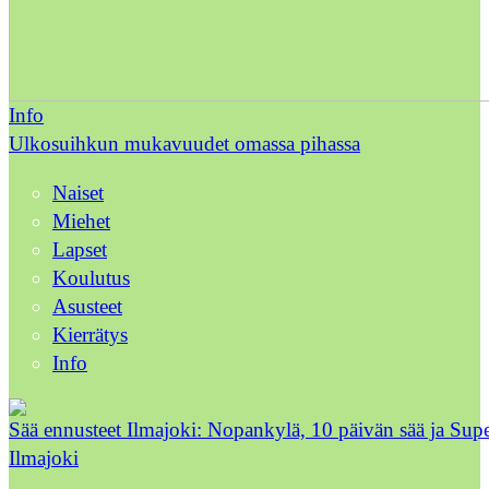
Info
Ulkosuihkun mukavuudet omassa pihassa
Naiset
Miehet
Lapset
Koulutus
Asusteet
Kierrätys
Info
Sää ennusteet Ilmajoki: Nopankylä, 10 päivän sää ja Sup
Ilmajoki