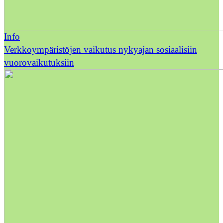
Info
Verkkoympäristöjen vaikutus nykyajan sosiaalisiin
vuorovaikutuksiin