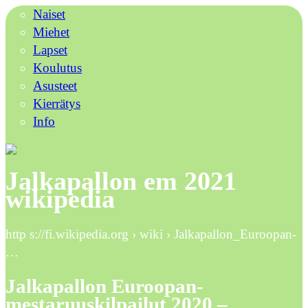
Naiset
Miehet
Lapset
Koulutus
Asusteet
Kierrätys
Info
Jalkapallon em 2021
wikipedia
http s://fi.wikipedia.org › wiki › Jalkapallon_Euroopan-
…
Jalkapallon Euroopan-
mestaruuskilpailut 2020 –