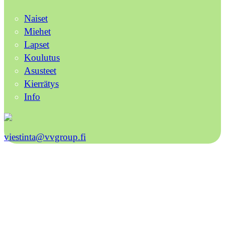
Naiset
Miehet
Lapset
Koulutus
Asusteet
Kierrätys
Info
viestinta@vvgroup.fi