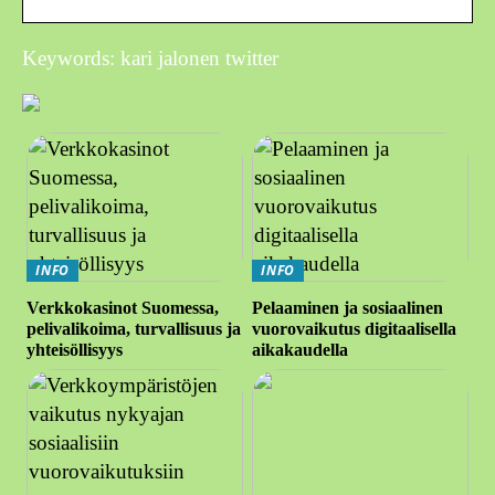
Keywords: kari jalonen twitter
INFO
INFO
Verkkokasinot Suomessa,
Pelaaminen ja sosiaalinen
pelivalikoima, turvallisuus ja
vuorovaikutus digitaalisella
yhteisöllisyys
aikakaudella