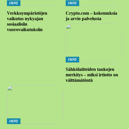
INFO
INFO
Verkkoympäristöjen
Crypto.com – kokemuksia
vaikutus nykyajan
ja arvio palvelusta
sosiaalisiin
vuorovaikutuksiin
INFO
Sähkölaitteiden taukojen
merkitys – miksi irtiotto on
välttämätöntä
INFO