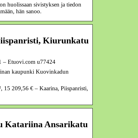
n huolissaan sivistyksen ja tiedon
etämään, hän sanoo.
iispanristi, Kiurunkatu
u 1 – Etuovi.com u77424
arinan kaupunki Kuovinkadun
 15 209,56 € – Kaarina, Piispanristi,
u Katariina Ansarikatu