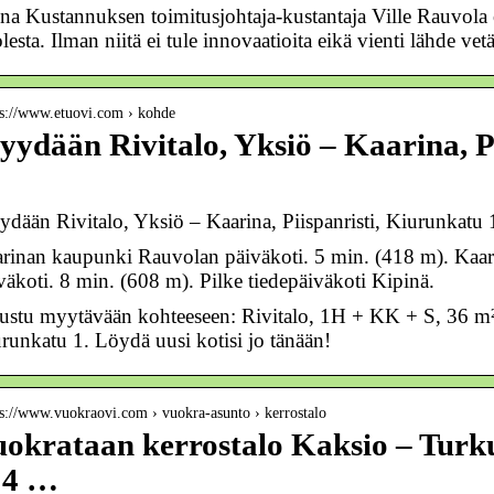
na Kustannuksen toimitusjohtaja-kustantaja Ville Rauvola o
lesta. Ilman niitä ei tule innovaatioita eikä vienti lähde v
 s://www.etuovi.com › kohde
ydään Rivitalo, Yksiö – Kaarina, P
dään Rivitalo, Yksiö – Kaarina, Piispanristi, Kiurunkat
rinan kaupunki Rauvolan päiväkoti. 5 min. (418 m). Ka
väkoti. 8 min. (608 m). Pilke tiedepäiväkoti Kipinä.
ustu myytävään kohteeseen: Rivitalo, 1H + KK + S, 36 m²,
runkatu 1. Löydä uusi kotisi jo tänään!
 s://www.vuokraovi.com › vuokra-asunto › kerrostalo
okrataan kerrostalo Kaksio – Turk
 4 …