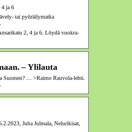
 4 ja 6
ävely- tai pyöräilymatka
.
nsarikatu 2, 4 ja 6. Löydä vuokra-
maan. – Ylilauta
ntaa Suomen? … >Raimo Rauvola-lehti.
…
2.2023, Juha Julmala, Nelurikisat,