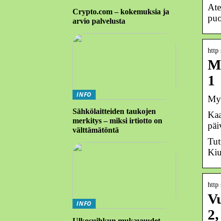
Ate
Crypto.com – kokemuksia ja
puo
arvio palvelusta
http
My
1
INFO
Myy
Sähkölaitteiden taukojen
Kaa
merkitys – miksi irtiotto on
päi
välttämätöntä
Tut
Kiu
http
Vu
INFO
2,
Ulkosuihkun mukavuudet