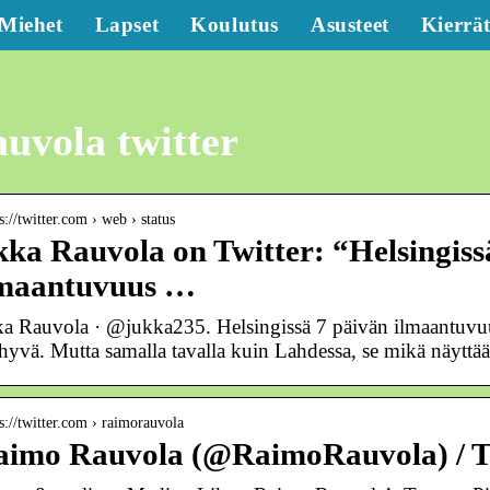
Miehet
Lapset
Koulutus
Asusteet
Kierrä
uvola twitter
s://twitter.com › web › status
kka Rauvola on Twitter: “Helsingiss
lmaantuvuus …
ka Rauvola · @jukka235. Helsingissä 7 päivän ilmaantuvuu
hyvä. Mutta samalla tavalla kuin Lahdessa, se mikä näyttä
 s://twitter.com › raimorauvola
aimo Rauvola (@RaimoRauvola) / T