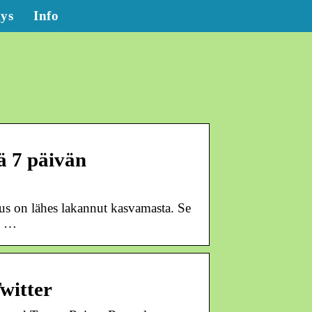
tys
Info
ä 7 päivän
s on lähes lakannut kasvamasta. Se
ä …
witter