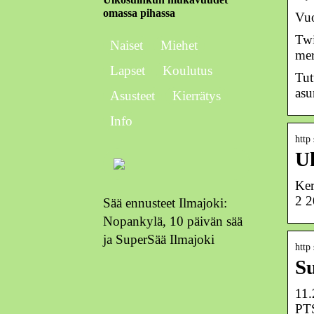
omassa pihassa
Vuo
Twi
Naiset
Miehet
mer
Lapset
Koulutus
Tut
asu
Asusteet
Kierrätys
Info
http 
Uk
Ker
2 2
Sää ennusteet Ilmajoki:
Nopankylä, 10 päivän sää
ja SuperSää Ilmajoki
http 
Su
11.
PTS