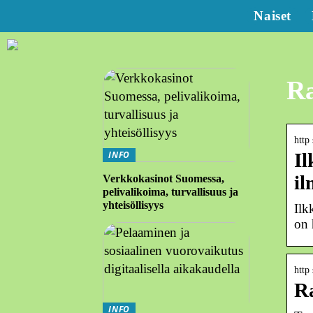
Naiset
Ra
http 
INFO
Il
i
Verkkokasinot Suomessa,
pelivalikoima, turvallisuus ja
yhteisöllisyys
Ilk
on 
http
R
INFO