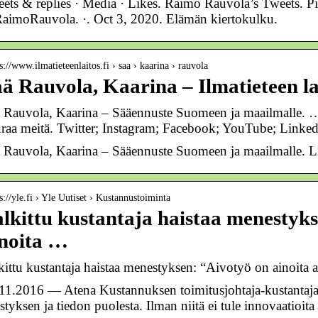
ets & replies · Media · Likes. Raimo Rauvola’s Tweets. 
imoRauvola. ·. Oct 3, 2020. Elämän kiertokulku.
s://www.ilmatieteenlaitos.fi › saa › kaarina › rauvola
ä Rauvola, Kaarina – Ilmatieteen la
 Rauvola, Kaarina – Sääennuste Suomeen ja maailmalle. 
raa meitä. Twitter; Instagram; Facebook; YouTube; Linke
 Rauvola, Kaarina – Sääennuste Suomeen ja maailmalle. L
s://yle.fi › Yle Uutiset › Kustannustoiminta
lkittu kustantaja haistaa menestyk
noita …
kittu kustantaja haistaa menestyksen: “Aivotyö on ainoita as
11.2016 — Atena Kustannuksen toimitusjohtaja-kustantaja
istyksen ja tiedon puolesta. Ilman niitä ei tule innovaatioit