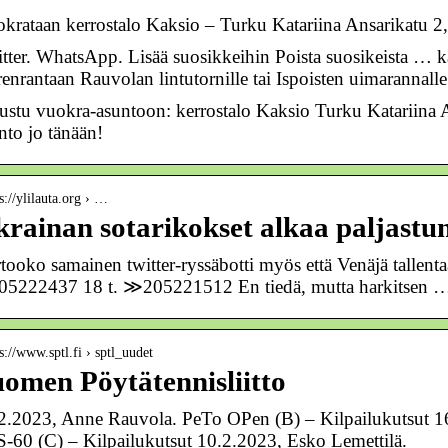
krataan kerrostalo Kaksio – Turku Katariina Ansarikatu 2,
tter. WhatsApp. Lisää suosikkeihin Poista suosikeista … k
enrantaan Rauvolan lintutornille tai Ispoisten uimarannalle
ustu vuokra-asuntoon: kerrostalo Kaksio Turku Katariina A
nto jo tänään!
s://ylilauta.org › …
rainan sotarikokset alkaa paljastu
tooko samainen twitter-ryssäbotti myös että Venäjä talle
05222437 18 t. ≫205221512 En tiedä, mutta harkitsen 
s://www.sptl.fi › sptl_uudet
omen Pöytätennisliitto
2.2023, Anne Rauvola. PeTo OPen (B) – Kilpailukutsut 16.
-60 (C) – Kilpailukutsut 10.2.2023, Esko Lemettilä.