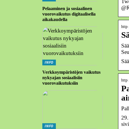
Twe
@Ra
Pelaaminen ja sosiaalinen
vuorovaikutus digitaalisella
aikakaudella
http 
Sä
Sää
Seu
Sää
INFO
Verkkoympäristöjen vaikutus
nykyajan sosiaalisiin
http 
vuorovaikutuksiin
Pa
ai
Pal
29.
siv
INFO