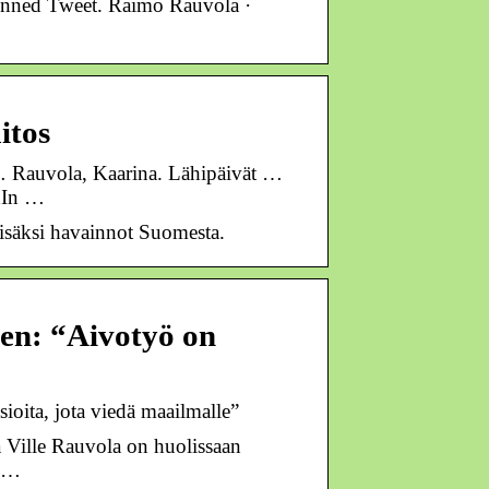
Pinned Tweet. Raimo Rauvola ·
itos
… Rauvola, Kaarina. Lähipäivät …
dIn …
isäksi havainnot Suomesta.
sen: “Aivotyö on
ioita, jota viedä maailmalle”
 Ville Rauvola on huolissaan
a …