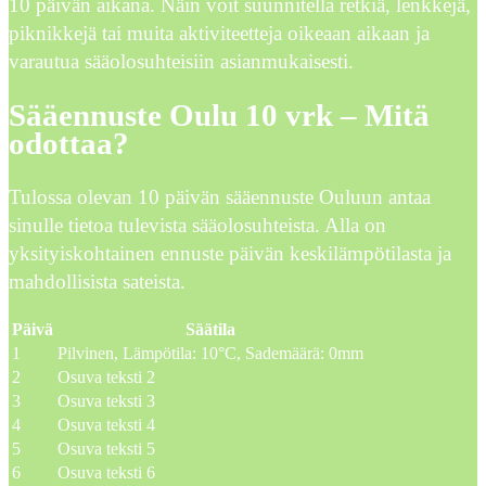
10 päivän aikana. Näin voit suunnitella retkiä, lenkkejä,
piknikkejä tai muita aktiviteetteja oikeaan aikaan ja
varautua sääolosuhteisiin asianmukaisesti.
Sääennuste Oulu 10 vrk – Mitä
odottaa?
Tulossa olevan 10 päivän sääennuste Ouluun antaa
sinulle tietoa tulevista sääolosuhteista. Alla on
yksityiskohtainen ennuste päivän keskilämpötilasta ja
mahdollisista sateista.
Päivä
Säätila
1
Pilvinen, Lämpötila: 10°C, Sademäärä: 0mm
2
Osuva teksti 2
3
Osuva teksti 3
4
Osuva teksti 4
5
Osuva teksti 5
6
Osuva teksti 6