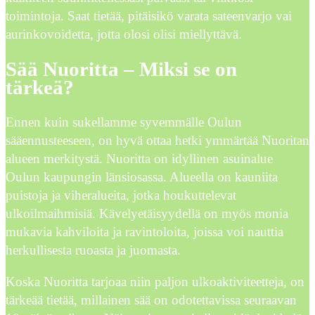
toimintoja. Saat tietää, pitäisikö varata sateenvarjo vai
aurinkovoidetta, jotta olosi olisi miellyttävä.
Sää Nuoritta – Miksi se on
tärkeä?
Ennen kuin sukellamme syvemmälle Oulun
sääennusteeseen, on hyvä ottaa hetki ymmärtää Nuoritan
alueen merkitystä. Nuoritta on idyllinen asuinalue
Oulun kaupungin länsiosassa. Alueella on kauniita
puistoja ja viheralueita, jotka houkuttelevat
ulkoilmaihmisiä. Kävelyetäisyydellä on myös monia
mukavia kahviloita ja ravintoloita, joissa voi nauttia
herkullisesta ruoasta ja juomasta.
Koska Nuoritta tarjoaa niin paljon ulkoaktiviteetteja, on
tärkeää tietää, millainen sää on odotettavissa seuraavan