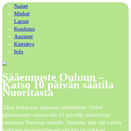
Naiset
Miehet
Lapset
Koulutus
Asusteet
Kierrätys
Info
Sääennuste Ouluun –
Katso 10 päivän säätila
Nuoritasta
Tässä kattavassa oppaassa esittelemme Oulun
sääennusteen seuraavalle 10 päivälle, tarkemmin
sanottuna Nuoritan alueella. Varmista, että olet valmis
kaikkeen suunnittellessasi päivääsi tai viikkosi