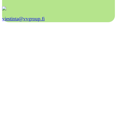
viestinta@vvgroup.fi