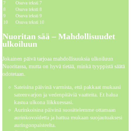
7
Osuva teksti 7
8
Osuva teksti 8
9
Osuva teksti 9
10
Osuva teksti 10
Nuoritan sää – Mahdollisuudet
ulkoiluun
Jokainen päivä tarjoaa mahdollisuuksia ulkoiluun
Nuoritassa, mutta on hyvä tietää, minkä tyyppistä säätä
odotetaan.
Sateisina päivinä varmista, että pakkaat mukaasi
sateenvarjon ja vedenpitäviä vaatteita. Et halua
kastua ulkona liikkuessasi.
Aurinkoisina päivinä suosittelemme ottamaan
aurinkovoidetta ja hattua mukaan suojautuaksesi
auringonpaisteelta.