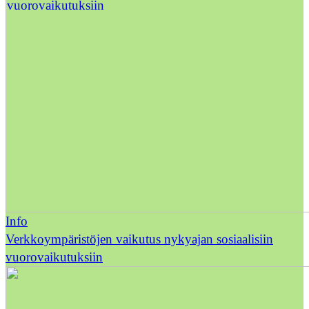
Info
Verkkoympäristöjen vaikutus nykyajan sosiaalisiin
vuorovaikutuksiin