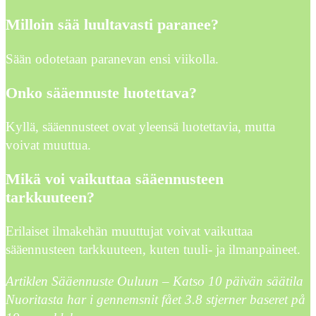
Milloin sää luultavasti paranee?
Sään odotetaan paranevan ensi viikolla.
Onko sääennuste luotettava?
Kyllä, sääennusteet ovat yleensä luotettavia, mutta
voivat muuttua.
Mikä voi vaikuttaa sääennusteen
tarkkuuteen?
Erilaiset ilmakehän muuttujat voivat vaikuttaa
sääennusteen tarkkuuteen, kuten tuuli- ja ilmanpaineet.
Artiklen Sääennuste Ouluun – Katso 10 päivän säätila
Nuoritasta har i gennemsnit fået
3.8
stjerner baseret på