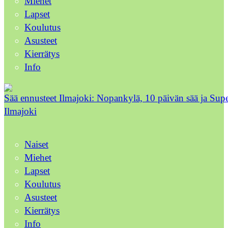
Miehet
Lapset
Koulutus
Asusteet
Kierrätys
Info
Sää ennusteet Ilmajoki: Nopankylä, 10 päivän sää ja Sup
Ilmajoki
Naiset
Miehet
Lapset
Koulutus
Asusteet
Kierrätys
Info