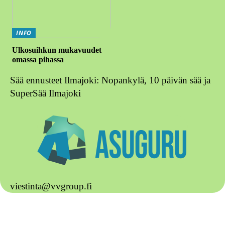
INFO
Ulkosuihkun mukavuudet
omassa pihassa
Sää ennusteet Ilmajoki: Nopankylä, 10 päivän sää ja
SuperSää Ilmajoki
viestinta@vvgroup.fi