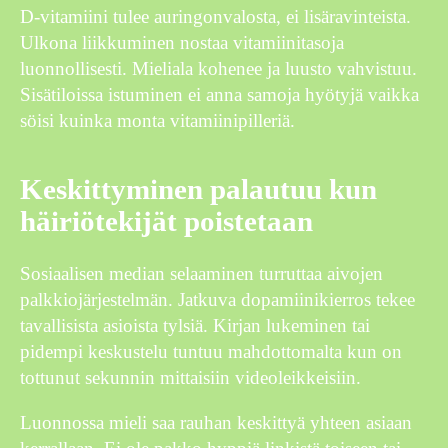
D-vitamiini tulee auringonvalosta, ei lisäravinteista.
Ulkona liikkuminen nostaa vitamiinitasoja
luonnollisesti. Mieliala kohenee ja luusto vahvistuu.
Sisätiloissa istuminen ei anna samoja hyötyjä vaikka
söisi kuinka monta vitamiinipilleriä.
Keskittyminen palautuu kun
häiriötekijät poistetaan
Sosiaalisen median selaaminen turruttaa aivojen
palkkiojärjestelmän. Jatkuva dopamiinikierros tekee
tavallisista asioista tylsiä. Kirjan lukeminen tai
pidempi keskustelu tuntuu mahdottomalta kun on
tottunut sekunnin mittaisiin videoleikkeisiin.
Luonnossa mieli saa rauhan keskittyä yhteen asiaan