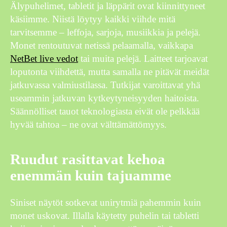
Älypuhelimet, tabletit ja läppärit ovat kiinnittyneet
käsiimme. Niistä löytyy kaikki viihde mitä
tarvitsemme – leffoja, sarjoja, musiikkia ja pelejä.
Monet rentoutuvat netissä pelaamalla, vaikkapa
NetBet live vedot
tai muita pelejä. Laitteet tarjoavat
loputonta viihdettä, mutta samalla ne pitävät meidät
jatkuvassa valmiustilassa. Tutkijat varoittavat yhä
useammin jatkuvan kytkeytyneisyyden haitoista.
Säännölliset tauot teknologiasta eivät ole pelkkää
hyvää tahtoa – ne ovat välttämättömyys.
Ruudut rasittavat kehoa
enemmän kuin tajuamme
Siniset näytöt sotkevat unirytmiä pahemmin kuin
monet uskovat. Illalla käytetty puhelin tai tabletti