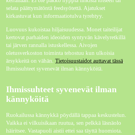
kerrallaan. Ei ole pakko hyppiä linkistä toiseen tai
selata päättymätöntä feedsyötettä. Ajatukset
kirkastuvat kun informaatiotulva tyrehtyy.
Luovuus kukoistaa hiljaisuudessa. Monet taiteilijat
kertovat parhaiden ideoiden syntyvän kävelyretkillä
tai järven rannalla istuskellessa. Aivojen
oletusverkoston toiminta tehostuu kun ulkoisia
ärsykkeitä on vähän.
Tietoisuustaidot auttavat tässä
.
Ihmissuhteet syvenevät ilman kännyköitä.
Ihmissuhteet syvenevät ilman
kännyköitä
Ruokailussa kännykkä pöydällä tappaa keskustelun.
Vaikka ei vilkuisikaan ruutua, sen pelkkä läsnäolo
häiritsee. Vastapuoli aistii ettei saa täyttä huomiota.