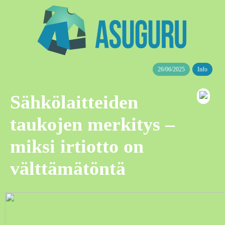
26/06/2025
Info
Sähkölaitteiden
taukojen merkitys –
miksi irtiotto on
välttämätöntä