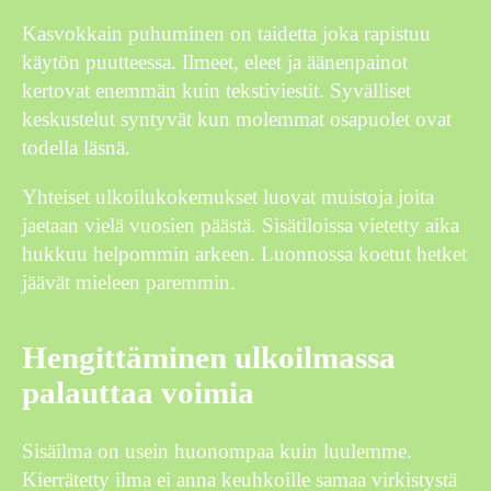
Kasvokkain puhuminen on taidetta joka rapistuu
käytön puutteessa. Ilmeet, eleet ja äänenpainot
kertovat enemmän kuin tekstiviestit. Syvälliset
keskustelut syntyvät kun molemmat osapuolet ovat
todella läsnä.
Yhteiset ulkoilukokemukset luovat muistoja joita
jaetaan vielä vuosien päästä. Sisätiloissa vietetty aika
hukkuu helpommin arkeen. Luonnossa koetut hetket
jäävät mieleen paremmin.
Hengittäminen ulkoilmassa
palauttaa voimia
Sisäilma on usein huonompaa kuin luulemme.
Kierrätetty ilma ei anna keuhkoille samaa virkistystä