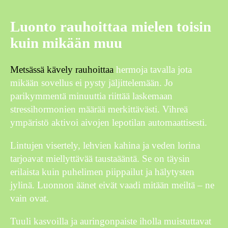
Luonto rauhoittaa mielen toisin
kuin mikään muu
Metsässä kävely rauhoittaa
hermoja tavalla jota
mikään sovellus ei pysty jäljittelemään. Jo
parikymmentä minuuttia riittää laskemaan
stressihormonien määrää merkittävästi. Vihreä
ympäristö aktivoi aivojen lepotilan automaattisesti.
Lintujen visertely, lehvien kahina ja veden lorina
tarjoavat miellyttävää taustaääntä. Se on täysin
erilaista kuin puhelimen piippailut ja hälytysten
jylinä. Luonnon äänet eivät vaadi mitään meiltä – ne
vain ovat.
Tuuli kasvoilla ja auringonpaiste iholla muistuttavat