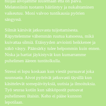
huijaa aivojamme luulemaan että on päivä.
Melatoniinin tuotanto häiriintyy ja nukahtaminen
vaikeutuu. Moni valvoo tuntikausia pyörien
sängyssä.
Silmät kärsivät jatkuvasta tuijottamisesta.
Räpyttelemme vähemmän ruutua katsoessa, mikä
kuivattaa silmiä. Etäisyyden arviointi heikkenee ja
näkö väsyy. Päänsärky tulee helpommin kuin ennen.
Niska ja hartiat jäykistyvät kun kumarramme
puhelimen ääreen tuntitolkulla.
Stressi ei lopu koskaan kun viestit pursuavat joka
suunnasta. Aivot pyörivät jatkuvasti täysillä kun
käsittelevät somepäivityksiä, uutisia ja ilmoituksia.
Työ seuraa kotiin kun sähköpostit putoavat
puhelimeen iltaisin. Keho ei pääse kunnon
lepotilaan.